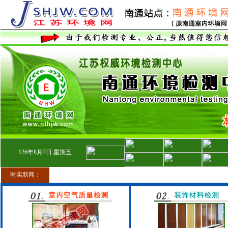
126
年
8
月
7
日
星期五
时实新闻：
■14.现推出装修中