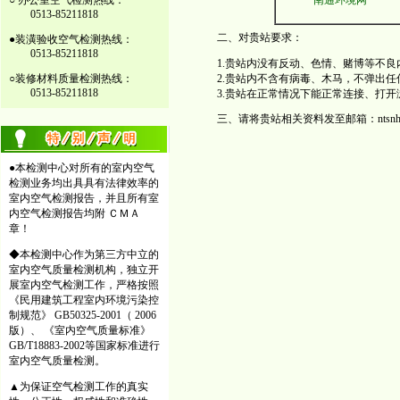
○ 办公室空气检测热线：
南通环境网
0513-85211818
二、对贵站要求：
●装潢验收空气检测热线：
0513-85211818
1.贵站内没有反动、色情、赌博等不
○装修材料质量检测热线：
2.贵站内不含有病毒、木马，不弹出
0513-85211818
3.贵站在正常情况下能正常连接、打开
三、请将贵站相关资料发至邮箱：ntsnhj@
●本检测中心对所有的室内空气
检测业务均出具具有法律效率的
室内空气检测报告，并且所有室
内空气检测报告均附 ＣＭＡ
章！
◆本检测中心作为第三方中立的
室内空气质量检测机构，独立开
展室内空气检测工作，严格按照
《民用建筑工程室内环境污染控
制规范》 GB50325-2001（ 2006
版）、 《室内空气质量标准》
GB/T18883-2002等国家标准进行
室内空气质量检测。
▲为保证空气检测工作的真实