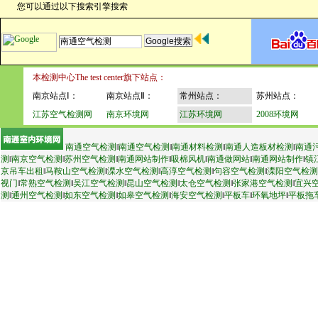
您可以通过以下搜索引擎搜索
本检测中心The test center旗下站点：
南京站点Ⅰ：
南京站点Ⅱ：
常州站点：
苏州站点：
江苏空气检测网
南京环境网
江苏环境网
2008环境网
南通空气检测
‖
南通空气检测
‖
南通材料检测
‖
南通人造板材检测
‖
南通
测
‖
南京空气检测
‖
苏州空气检测
‖
南通网站制作
‖
吸棉风机
‖
南通做网站
‖
南通网站制作
‖
镇
京吊车出租
‖
马鞍山空气检测
‖
溧水空气检测
‖
高淳空气检测
‖
句容空气检测
‖
溧阳空气检测
视门
‖
常熟空气检测
‖
吴江空气检测
‖
昆山空气检测
‖
太仓空气检测
‖
张家港空气检测
‖
宜兴
测
‖
通州空气检测
‖
如东空气检测
‖
如皋空气检测
‖
海安空气检测
‖
平板车
‖
环氧地坪
‖
平板拖