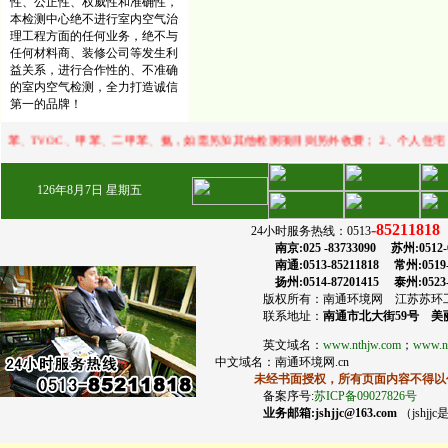
性、公正性、权威性和准确性，
本检测中心绝不进行室内空气治
理工程方面的任何业务，绝不与
任何材料商、装修公司等发生利
益关系，进行合作性的、不准确
的室内空气检测，全力打造诚信
第一的品牌！
苯、二甲苯、氨，如需另加其他检测项目则另外收费； 2、个人住宅：◆a.做1个采样检
126
年
8
月
7
日
星期五
-85211818
24小时服务热线：0513
传
南京:025 -83733090 苏州:0512-6832
南通:0513-85211818 常州:0519-859
扬州:0514-87201415 泰州:0523-86
版权所有：南通环境网 江苏苏环工程
联系地址：
南通市北大街59号 美丽
英文域名：
www.nthjw.com
；
www.nt
中文域名：南通环境网.cn
未经书面授权，所有页面内容不得以任
备案序号:
苏ICP备09027826号
业务邮箱:jshjjc@163.com
（jshj