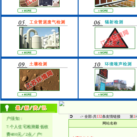
的“过程治理”优惠套
餐,25元／m2!
●13.室内空气检测前客
户须知：
12.本网站品牌推荐栏
内免费刊登广告!
11.装潢的“潢”是
字“潢”，非“璜”！
10.出售55个中文域
名！
9.本网站有11个中文域
名：南通室内环境
网.cn等!
●8.室内空气检测前客
户须知：
-> 全部-
共
132
条友情链接
第
1
/
7.个人住宅检测最低收
网站名称
费480元／2点／户!