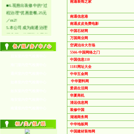
■6.现推出装修中的“过
南通装饰之家
程治理”优惠套餐,25元
／m2!
南通信息港
南通皮皮免费电影
5.本公司成为南通治理
中国石材网
行业唯一的江海志愿者
万国商业网
成员!
空调治冷大市场
4.本公司代理家用太阳
5566-中国网络之门
能节能灯！
启东室内空气检测中心
中国信息110
3.本公司代理纽曼节电
海门室内空气检测中心
1181网址大全
王插座--彻底消除待机
通州室内空气检测中心
中华五金网
能耗!
中华塑料网
如皋室内空气检测中心
2.本公司留言讨论区已
爱易生活网
如东室内空气检测中心
经开通!
华夏商机
海安室内空气检测中心
1.本公司郑重承诺---!
清远信息网
点击更多>>
南通室内空气检测中心
装修中国
湖湘商务网
中华地板网
中国建材装饰网