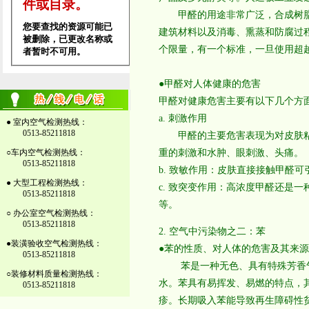
甲醛的用途非常广泛，合成树脂
建筑材料以及消毒、熏蒸和防腐过
个限量，有一个标准，一旦使用超
●甲醛对人体健康的危害
甲醛对健康危害主要有以下几个方
a. 刺激作用
● 室内空气检测热线：
0513-85211818
甲醛的主要危害表现为对皮肤粘
○车内空气检测热线：
重的刺激和水肿、眼刺激、头痛。
0513-85211818
b. 致敏作用：皮肤直接接触甲醛
● 大型工程检测热线：
c. 致突变作用：高浓度甲醛还是
0513-85211818
等。
○ 办公室空气检测热线：
0513-85211818
2. 空气中污染物之二：苯
●装潢验收空气检测热线：
●苯的性质、对人体的危害及其来源
0513-85211818
苯是一种无色、具有特殊芳香气味的
○装修材料质量检测热线：
水。苯具有易挥发、易燃的特点，
0513-85211818
疹。长期吸入苯能导致再生障碍性