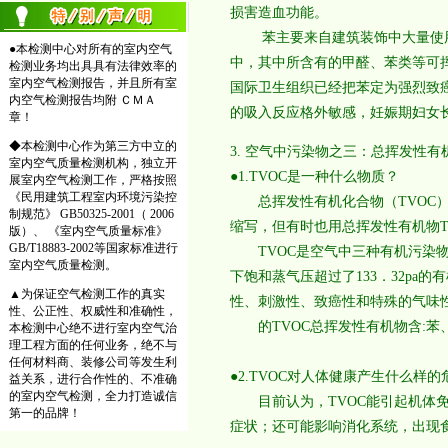
损害造血功能。
苯主要来自建筑装饰中大量使用
●本检测中心对所有的室内空气
中，其中所含有的甲醛、苯类等可
检测业务均出具具有法律效率的
室内空气检测报告，并且所有室
国际卫生组织已经把苯定为强烈致
内空气检测报告均附 ＣＭＡ
的吸入反应格外敏感，妊娠期妇女
章！
◆本检测中心作为第三方中立的
3. 空气中污染物之三：总挥发性有
室内空气质量检测机构，独立开
●1.TVOC是一种什么物质？
展室内空气检测工作，严格按照
《民用建筑工程室内环境污染控
总挥发性有机化合物（TVOC）：挥发性
制规范》 GB50325-2001（ 2006
缩写，但有时也用总挥发性有机物T
版）、 《室内空气质量标准》
GB/T18883-2002等国家标准进行
TVOC是空气中三种有机污染物
室内空气质量检测。
下饱和蒸气压超过了133．32pa的
▲为保证空气检测工作的真实
性、刺激性、致癌性和特殊的气味性
性、公正性、权威性和准确性，
的TVOC总挥发性有机物含:苯
本检测中心绝不进行室内空气治
理工程方面的任何业务，绝不与
任何材料商、装修公司等发生利
●2.TVOC对人体健康产生什么样
益关系，进行合作性的、不准确
的室内空气检测，全力打造诚信
目前认为，TVOC能引起机体免
第一的品牌！
症状；还可能影响消化系统，出现