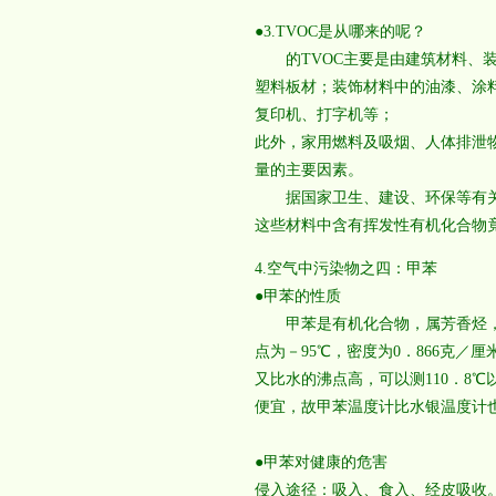
●3.TVOC是从哪来的呢？
的TVOC主要是由建筑材料、装
塑料板材；装饰材料中的油漆、涂
复印机、打字机等；
此外，家用燃料及吸烟、人体排泄
量的主要因素。
据国家卫生、建设、环保等有关部
这些材料中含有挥发性有机化合物
4.空气中污染物之四：甲苯
●甲苯的性质
甲苯是有机化合物，属芳香烃，分子
点为－95℃，密度为0．866克
又比水的沸点高，可以测110．8
便宜，故甲苯温度计比水银温度计
●甲苯对健康的危害
侵入途径：吸入、食入、经皮吸收