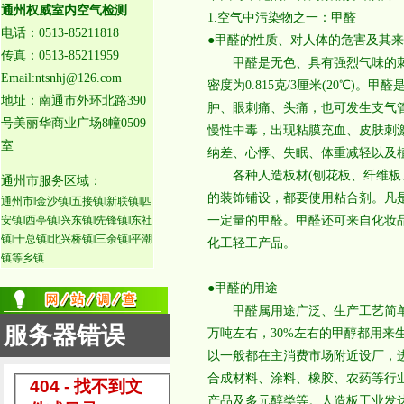
通州权威室内空气检测
1.空气中污染物之一：甲醛
电话：0513-85211818
●甲醛的性质、对人体的危害及其
传真：0513-85211959
甲醛是无色、具有强烈气味的刺激性
Email:ntsnhj@126.com
密度为0.815克/3厘米(20℃
地址：南通市外环北路390
肿、眼刺痛、头痛，也可发生支气
号美丽华商业广场8幢0509
慢性中毒，出现粘膜充血、皮肤刺
室
纳差、心悸、失眠、体重减轻以及
各种人造板材(刨花板、纤维板、
通州市服务区域：
的装饰铺设，都要使用粘合剂。凡
通州市‖金沙镇‖五接镇‖新联镇‖四
安镇‖西亭镇‖兴东镇‖先锋镇‖东社
一定量的甲醛。甲醛还可来自化妆
镇‖十总镇‖北兴桥镇‖三余镇‖平潮
化工轻工产品。
镇等乡镇
●甲醛的用途
甲醛属用途广泛、生产工艺简单、
万吨左右，30%左右的甲醇都用
以一般都在主消费市场附近设厂，
合成材料、涂料、橡胶、农药等行
产品及多元醇类等。人造板工业发