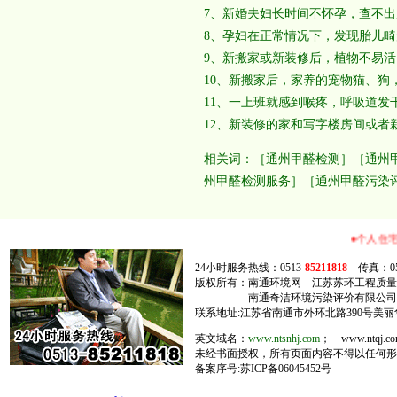
7、新婚夫妇长时间不怀孕，查不
8、孕妇在正常情况下，发现胎儿畸
9、新搬家或新装修后，植物不易
10、新搬家后，家养的宠物猫、狗
11、一上班就感到喉疼，呼吸道
12、新装修的家和写字楼房间或
相关词：［通州甲醛检测］［通州
州甲醛检测服务］［通州甲醛污染
●个人住宅空
24小时服务热线：0513-
85211818
传真：0513
版权所有：南通环境网 江苏苏环工程质
南通奇洁环境污染评价有限公司
联系地址:江苏省南通市外环北路390号美丽华商
英文域名：
www.ntsnhj.com
； www.ntqj
未经书面授权，所有页面内容不得以任何形
备案序号:苏ICP备06045452号