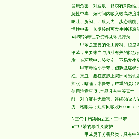
健康危害：对皮肤、粘膜有刺激性
急性中毒：短时间内吸入较高浓度
呕吐、胸闷、四肢无力、步态蹒跚
慢性中毒：长期接触可发生神经衰
●甲苯的毒理学资料及环境行为
甲苯是重要的化工原料。也是燃
甲苯，主要来自与汽油有关的排放
发，在环境中比较稳定，不易发生
甲苯毒性小于苯，但刺激症状比
红、充血；溅在皮肤上局部可出现
抑状：嗜睡，木僵等，严重的会出
使用注意事项 :本品具有中等毒性
酸，对血液并无毒害。连续8h吸入浓
力，嗜眠等；短时间吸收600 mL
5.空气中污染物之五：二甲苯
●二甲苯的毒性及防护：
二甲苯属于芳香烃类，具有中等