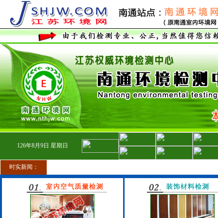
126
年
8
月
9
日
星期日
时实新闻：