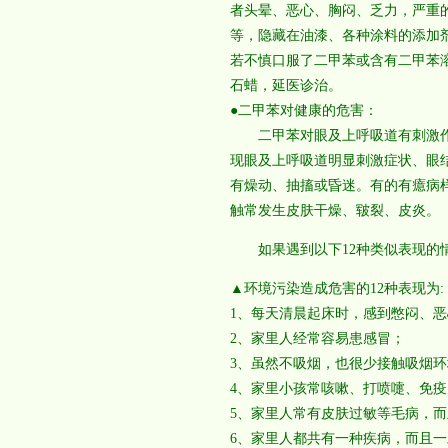
者头晕、恶心、胸闷、乏力，严重
等，隐藏在油漆、各种涂料的添加
若不慎口服了二甲苯或含有二甲苯
石蜡，延医诊治。
●二甲苯对健康的危害：
二甲苯对眼及上呼吸道有刺激作
现眼及上呼吸道明显刺激症状、眼
有燥动、抽搐或昏迷。有的有癔病
触常发生皮肤干燥、皲裂、皮炎。
如果遇到以下12种类似表现的情
▲环境污染造成危害的12种表现为:
1、每天清晨起床时，感到憋闷、
2、家里人经常容易患感冒；
3、虽然不吸烟，也很少接触吸烟
4、家里小孩常咳嗽、打喷嚏、免
5、家里人常有皮肤过敏等毛病，
6、家里人都共有一种疾病，而且