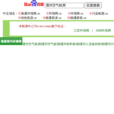
中文域名：
①
南通环境网.cn
②
环境网.cn
③
环境网.cn
④
污染检测.cn
⑨
绿色装潢.cn
⑩
南通装潢.cn
⑾
南通家装.cn
本检测中心The test center旗下站点：
江苏环境网
|
2008环境网
通州空气检测
‖
通州空气检测
‖
通州材料检测
‖
通州人造板材检测
‖
通州污